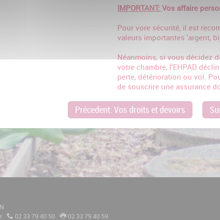
IMPORTANT:
Vos affaire perso
Pour vore sécurité, il est rec
valeurs importantes 'argent, bi
Néanmoins, si vous décidez d
votre chambre, l'EHPAD déclin
perte, détérioration ou vol. Pou
de souscrire une assurance 
Précedent: Vos droits et devoirs
Sui
ON
r
02 33 79 40 50
02 33 79 40 59