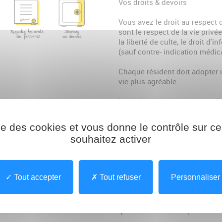
Vos droits & devoirs
Vous avez le droit au respect 
sont le respect de la vie privée 
la liberté de culte, le droit d'i
(sauf contre- indication médical
Chaque résident doit adopter 
vie plus agréable.
Les informations concernant le
traitement informatisé. Les ré
légaux, conformément à la loi 
ise des cookies et vous donne le contrôle sur 
demander l'accès à ces donnée
souhaitez activer
Ces données font d'objet d'un
RGPD.
Tout accepter
Tout refuser
Personnaliser
Dépôt de valeur
Nous vous conseillons de ne p
que des sommes importantes 