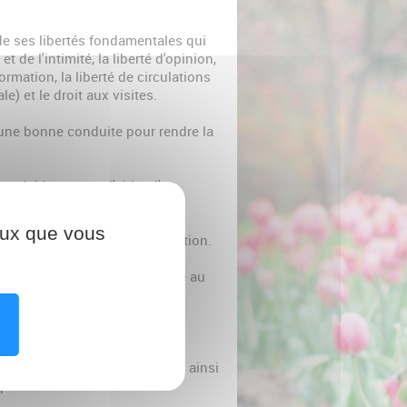
de ses libertés fondamentales qui
et de l'intimité, la liberté d'opinion,
nformation, la liberté de circulations
e) et le droit aux visites.
une bonne conduite pour rendre la
s résidents sont l'objet d'un
sidents et leurs représentants
du 6 janvier 1978, peuvent
ceux que vous
s et ont un droit de modification.
 cadre de protection conforme au
as garder vos objet de valeur ainsi
près de vous.