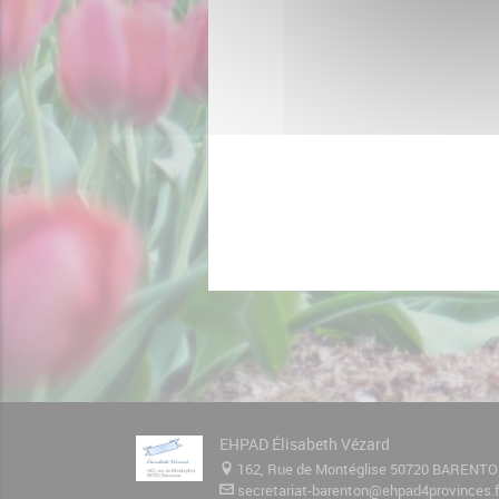
EHPAD Élisabeth Vézard
162, Rue de Montéglise 50720 BARENT
secretariat-barenton@ehpad4provinces.f