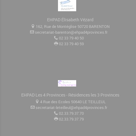
EHPAD Élisabeth Vézard
162, Rue de Montéglise 50720 BARENTON
secretariat-barenton@ehpad4provinces.fr
02 33 79 40 50
02 33 79 40 59
EHPAD Les 4 Provinces - Résidences les 3 Provinces
4 Rue des Ecoles 50640 LE TEILLEUL
secretariat-leteilleul@ehpad4provinces.fr
02.33.79.37.70
02.33.79.37.79