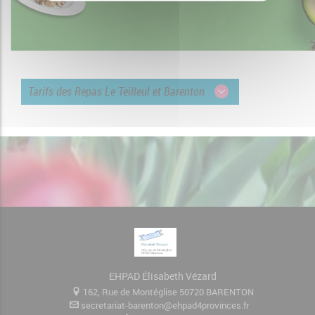
Tarifs des Repas Le Teilleul et Barenton
EHPAD Élisabeth Vézard
162, Rue de Montéglise 50720 BARENTON
secretariat-barenton@ehpad4provinces.fr