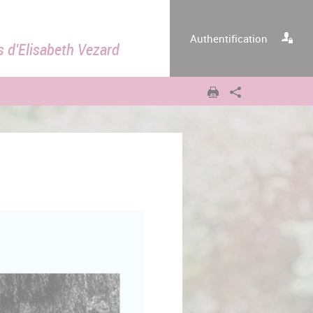
Authentification
s d'Elisabeth Vezard