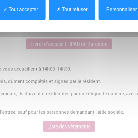
Tout accepter
Tout refuser
Personnaliser
Livret d'accueil EHPAD du Teilleul
Livret d'accueil EHPAD de Barenton
e vous accueillent à 14h00- 14h30.
emis, dûment complétés et signés par le résident.
vêtements, ils doivent être identifés par une étiquette cousue, avec
'entrée, sauf pour les personnes demandant l'aide sociale.
Liste des vêtements